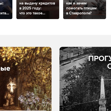
ы:
на выдачу кредитов
как и зачем
в 2025 году:
помогать птицам
питал
что это такое
в Ставрополе?
и как будет работать