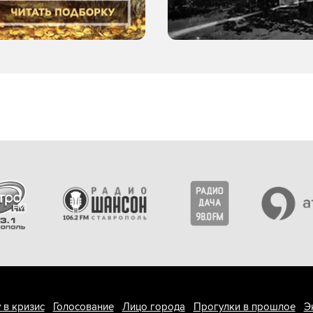
 в кризис
Голосование
Лицо города
Прогулки в прошлое
Э