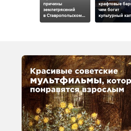
причины
крафтовые бар
землетрясений
чем богат
в Ставропольском
культурный ка
крае, прогнозы
Ставрополя?
на будущее