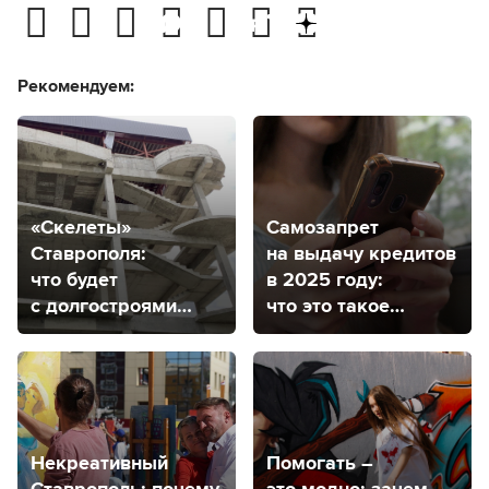
Рекомендуем:
«Скелеты»
Самозапрет
Ставрополя:
на выдачу кредитов
что будет
в 2025 году:
с долгостроями
что это такое
города?
и как будет
работать
Некреативный
Помогать –