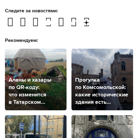
Следите за новостями:
Рекомендуем:
Аланы и хазары
Прогулка
по QR-коду:
по Комсомольской:
что изменится
какие исторические
в Татарском
здания есть
городище?
на одной из самых
старых улиц
в Ставрополе?