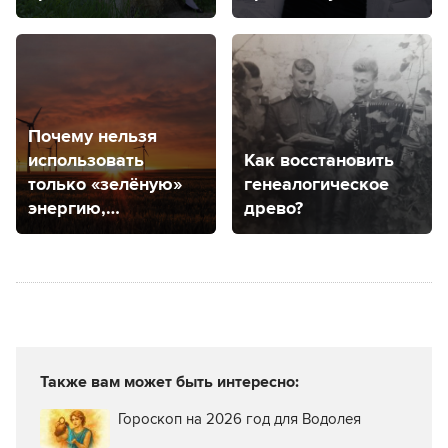
тропам
положены
и как оформить?
Почему нельзя
использовать
Как восстановить
только «зелёную»
генеалогическое
энергию,
древо?
рассказали
специалисты
Ставрополья
Также вам может быть интересно:
Гороскоп на 2026 год для Водолея