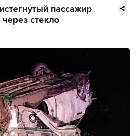
истегнутый пассажир
 через стекло