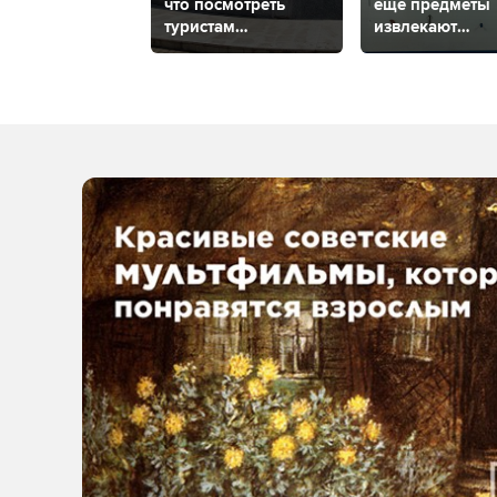
что посмотреть
еще предметы
туристам
извлекают
и где остановиться
из маленьких
пациентов вра
в Ставрополе?