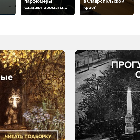
парфюмеры
в Ставропольском
создают ароматы
крае?
КМВ
чи