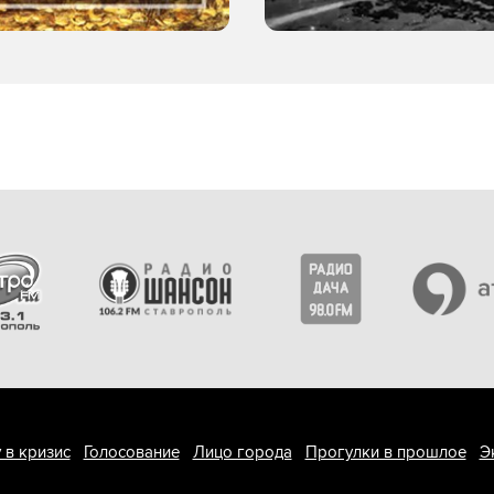
 в кризис
Голосование
Лицо города
Прогулки в прошлое
Э