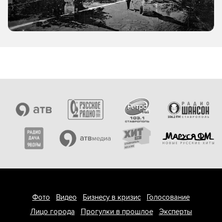
Фото
Видео
Бизнесу в кризис
Голосование
Лицо города
Прогулки в прошлое
Эксперты