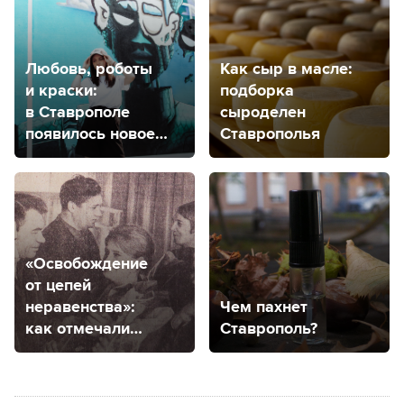
Любовь, роботы
Как сыр в масле:
и краски:
подборка
в Ставрополе
сыроделен
появилось новое
Ставрополья
место притяжения
«Освобождение
от цепей
неравенства»:
Чем пахнет
как отмечали
Ставрополь?
8 марта
в советском
Ставрополе