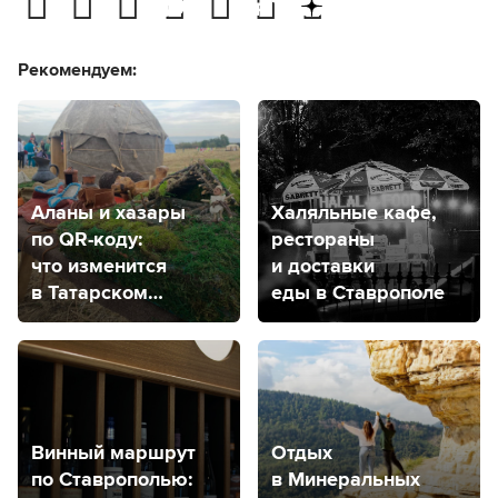
Рекомендуем:
Аланы и хазары
Халяльные кафе,
по QR-коду:
рестораны
что изменится
и доставки
в Татарском
еды в Ставрополе
городище?
Винный маршрут
Отдых
по Ставрополью:
в Минеральных