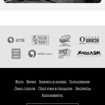
Фото
Видео
Бизнесу в кризис
Голосование
Лицо города
Прогулки в прошлое
Эксперты
Коронавирус