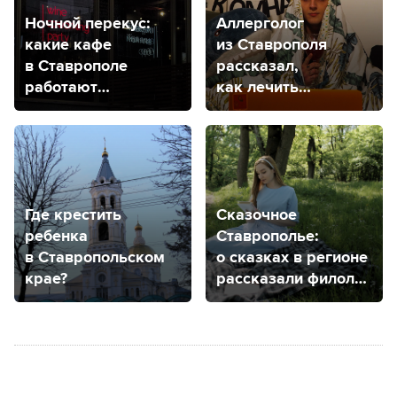
Ночной перекус:
Аллерголог
какие кафе
из Ставрополя
в Ставрополе
рассказал,
работают
как лечить
круглосуточно?
аллергию
Где крестить
Сказочное
ребенка
Ставрополье:
в Ставропольском
о сказках в регионе
крае?
рассказали филолог
и культуролог