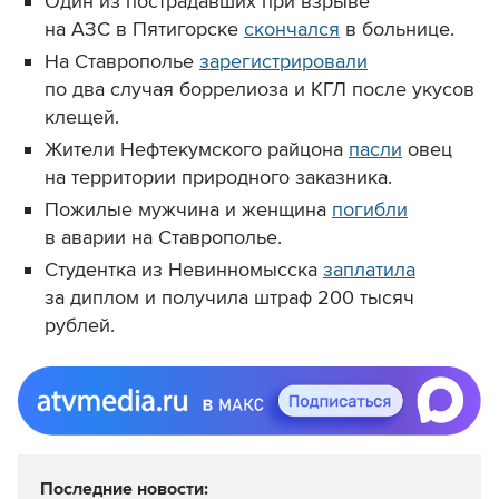
Один из пострадавших при взрыве
на АЗС в Пятигорске
скончался
в больнице.
На Ставрополье
зарегистрировали
по два случая боррелиоза и КГЛ после укусов
клещей.
Жители Нефтекумского райцона
пасли
овец
на территории природного заказника.
Пожилые мужчина и женщина
погибли
в аварии на Ставрополье.
Студентка из Невинномысска
заплатила
за диплом и получила штраф 200 тысяч
рублей.
Последние новости: