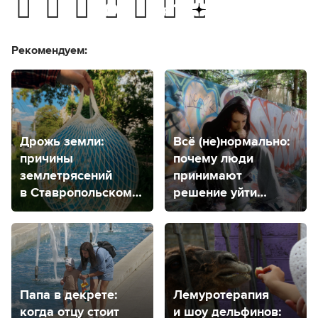
Рекомендуем:
Дрожь земли:
Всё (не)нормально:
причины
почему люди
землетрясений
принимают
в Ставропольском
решение уйти
крае, прогнозы
из жизни?
на будущее
Папа в декрете:
Лемуротерапия
когда отцу стоит
и шоу дельфинов: