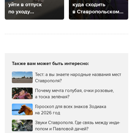
уйти в отпуск
куда сходить
по уходу
в Ставропольском
за ребенком
крае, чтобы
и как это сделать
посмотреть
на животных
Также вам может быть интересно:
Тест: а вы знаете народные названия мест
Ставрополя?
Почему мечта голубая, очки розовые,
а тоска зелёная?
Гороскоп для всех знаков Зодиака
на 2026 год
Звуки Ставрополя. Где связь между инди-
попом и Павловой дачей?