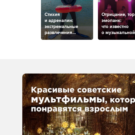
Стихия
Отрицание, тор
и адреналин:
эмопанк:
экстремальные
что известно
развлечения
о музыкальной
в Ставропольском
группе «Контр
крае
из Ставрополя