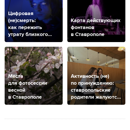
Цифровая
(не)смерть:
Карта действующих
как пережить
фонтанов
утрату близкого
в Ставрополе
человека
нестандартным
способом
Места
Активность (не)
для фотосессии
по принуждению:
весной
ставропольские
в Ставрополе
родители жалуются
на школьные чаты