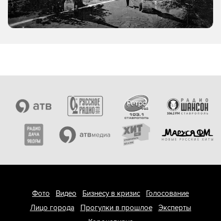
Фото
Видео
Бизнесу в кризис
Голосование
Лицо города
Прогулки в прошлое
Эксперты