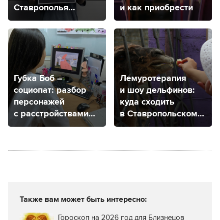
Ставрополья
и как приобрести
исправиться
и вернуться
в общество?
Губка Боб –
Лемуротерапия
социопат: разбор
и шоу дельфинов:
персонажей
куда сходить
с расстройствами
в Ставропольском
от психолога
крае, чтобы
из Ставрополя
посмотреть
на животных
Также вам может быть интересно:
Гороскоп на 2026 год для Близнецов