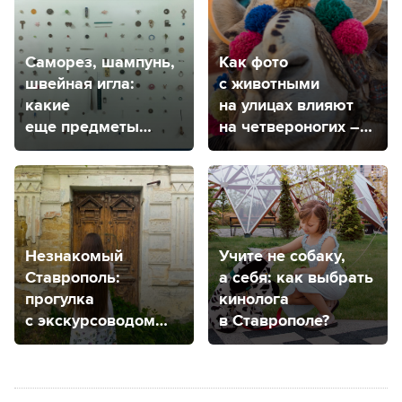
Саморез, шампунь,
Как фото
швейная игла:
с животными
какие
на улицах влияют
еще предметы
на четвероногих –
извлекают
рассказала
из маленьких
ветеринар
пациентов врачи
из Ставрополя
в Ставрополе?
Незнакомый
Учите не собаку,
Ставрополь:
а себя: как выбрать
прогулка
кинолога
с экскурсоводом
в Ставрополе?
для тех, кто гулял
везде