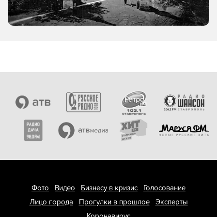
Фото
Видео
Бизнесу в кризис
Голосование
Лицо города
Прогулки в прошлое
Эксперты
Коронавирус