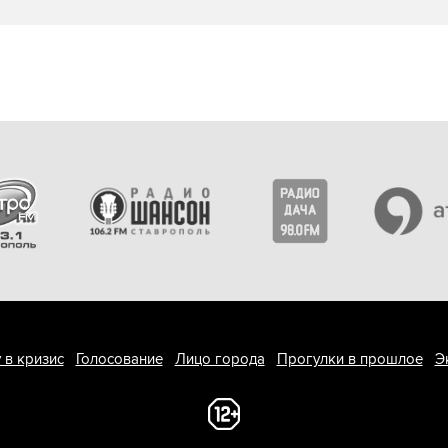
 в кризис
Голосование
Лицо города
Прогулки в прошлое
Э