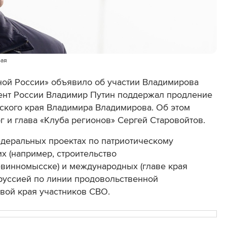
рая
ной России» объявило об участии Владимирова
дент России Владимир Путин поддержал продление
ского края Владимира Владимирова. Об этом
г и глава «Клуба регионов» Сергей Старовойтов.
едеральных проектах по патриотическому
х (например, строительство
евинномысске) и международных (главе края
руссией по линии продовольственной
авой края участников СВО.