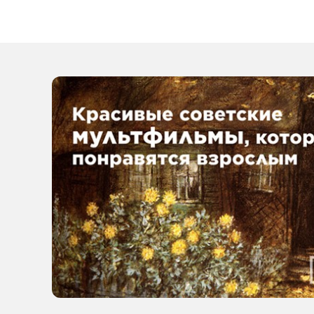
а лидером
по количеству
преступлений
назвали Ставр