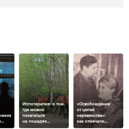
й
Иппотерапия: о том,
«Освобождение
где можно
от цепей
пников
покататься
неравенства»:
е
на лошадях
как отмечали
в Ставрополе
8 марта в советском