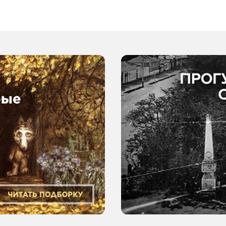
и получить от этого
Ставрополе
удовольствие
ополь