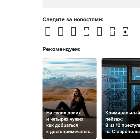
Следите за новостями:
Рекомендуем:
На своих двоих
Криминальны
и четырех чужих:
пейзаж:
как добраться
8 из 10 престу
к достопримечательностям
на Ставрополь
КМВ
мужчины,