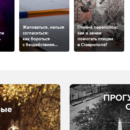
Жаловаться, нельзя
Птичий переполох:
ле
согласиться:
как и зачем
ь
как бороться
помогать птицам
с бездействием
в Ставрополе?
управляющей
компании
в Ставрополе?