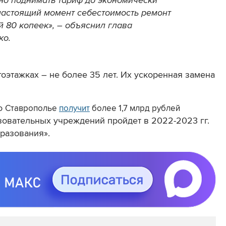
но поднимать тариф до экономически
настоящий момент себестоимость ремонт
ей 80 копеек», – объяснил глава
ко.
оэтажках – не более 35 лет. Их ускоренная замена
то
Ставрополье
получит
б
олее 1,7 млрд рублей
овательных учреждений пройдет в 2022-2023 гг.
разования».