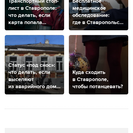
Транспортный стоп-
Бесплатное
лист в Ставрополе:
медицинское
что делать, если
обследование:
карта попала
где в Ставропольском
в черный список?
крае находятся
центры здоровья
для детей
и взрослых?
Статус «под снос»:
что делать, если
Куда сходить
выселяют
в Ставрополе,
из аварийного дома
чтобы потанцевать?
и куда обратиться
в Ставрополе,
чтобы дом признали
аварийным?