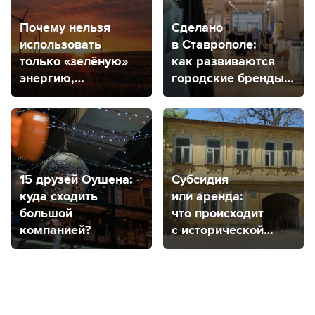
Почему нельзя
Сделано
использовать
в Ставрополе:
только «зелёную»
как развиваются
энергию,
городские бренды
рассказали
одежды?
специалисты
Ставрополья
15 друзей Оушена:
Субсидия
куда сходить
или аренда:
большой
что происходит
компанией?
с исторической
усадьбой
Венециановых
в Ставрополе?