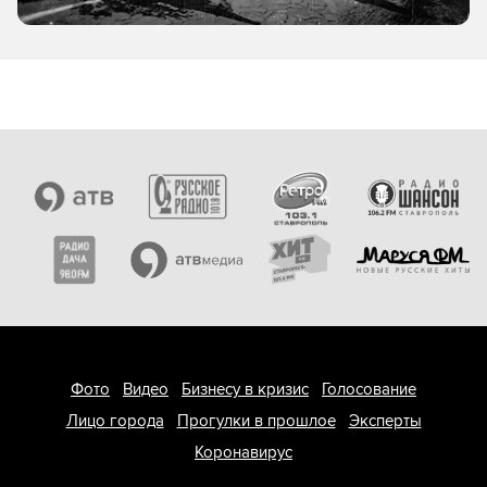
Фото
Видео
Бизнесу в кризис
Голосование
Лицо города
Прогулки в прошлое
Эксперты
Коронавирус