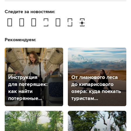
Следите за новостями:
Рекомендуем:
Инструкция
От лианового леса
для потеряшек:
до кипарисового
как найти
озера: куда поехать
потерянные
туристам
или забытые вещи
из Ставропольского
в Ставрополе?
края, чтобы
погулять
на природе