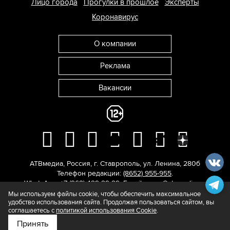
Лицо города
Прогулки в прошлое
Эксперты
Коронавирус
О компании
Реклама
Вакансии
АТВмедиа
,
Россия
,
г. Ставрополь
,
ул. Ленина, 280б
Телефон редакции:
(8652) 955-955
.
WhatsApp: +7 (962) 429-29-29.
E-mail:
news@atvmedia.ru
.
© 2017-2026. Все права защищены.
Мы используем файлы cookie, чтобы обеспечить максимальное
удобство использования сайта. Продолжая пользоваться сайтом, вы
соглашаетесь с
политикой использования Cookie
.
Принять
Подпишитесь на нас в
Яндекс.Новости