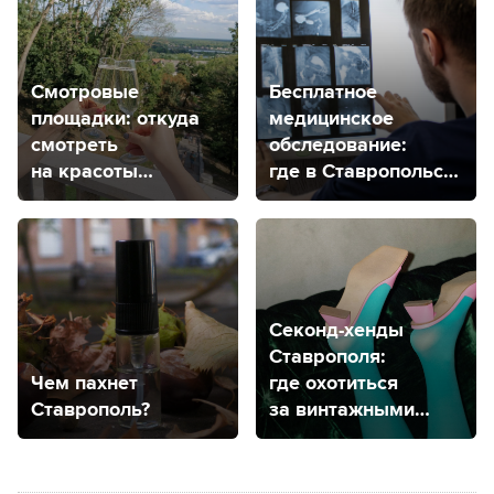
Смотровые
Бесплатное
площадки: откуда
медицинское
смотреть
обследование:
на красоты
где в Ставропольском
Ставрополя
крае находятся
центры здоровья
для детей
и взрослых?
Секонд-хенды
Ставрополя:
Чем пахнет
где охотиться
Ставрополь?
за винтажными
вещами?