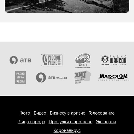
Фото
Видео
Бизнесу в кризис
Голосование
Лицо города
Прогулки в прошлое
Эксперты
Коронавирус