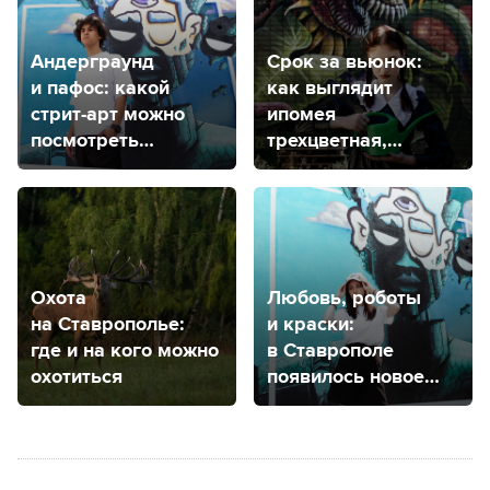
Андерграунд
Срок за вьюнок:
и пафос: какой
как выглядит
стрит-арт можно
ипомея
посмотреть
трехцветная,
в центре
что с ней делать
Ставрополя?
и как будут
наказывать
садоводов?
Охота
Любовь, роботы
на Ставрополье:
и краски:
где и на кого можно
в Ставрополе
охотиться
появилось новое
место притяжения