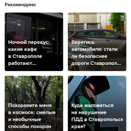
Рекомендуем:
Ночной перекус:
Берегись
какие кафе
автомобиля: стали
в Ставрополе
ли безопаснее
работают
дороги Ставрополя
круглосуточно?
за 2023 год?
Похороните меня
Куда жаловаться
в космосе: смелые
на нарушение
и необычные
ПДД в Ставропольском
способы похорон
крае?