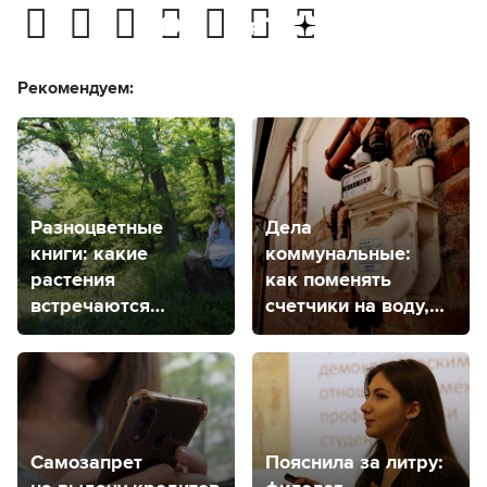
Рекомендуем:
Разноцветные
Дела
книги: какие
коммунальные:
растения
как поменять
встречаются
счетчики на воду,
в Ставропольском
электричество
крае?
и газ в Ставрополе?
Самозапрет
Пояснила за литру: