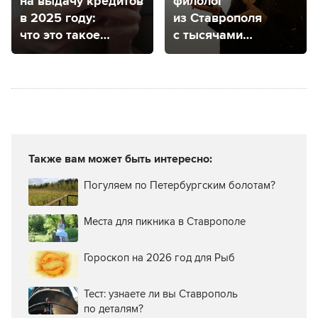
на выдачу кредитов
филолог
в 2025 году:
из Ставрополя
что это такое
с тысячами
и как будет
подписчиков
работать
рассказала о себе
и своем
литературном
паблике
Также вам может быть интересно:
Погуляем по Петербургским болотам?
Места для пикника в Ставрополе
Гороскоп на 2026 год для Рыб
Тест: узнаете ли вы Ставрополь
по деталям?