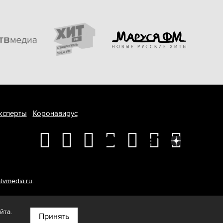
ксперты
Коронавирус
tvmedia.ru
.
йта.
Принять