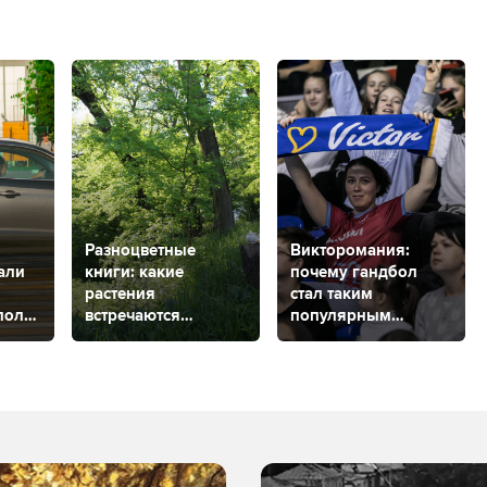
Разноцветные
Викторомания:
али
книги: какие
почему гандбол
растения
стал таким
поля
встречаются
популярным
в Ставропольском
в Ставрополе?
крае?