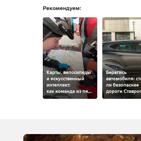
Рекомендуем:
Карты, велосипеды
Берегись
и искусственный
автомобиля: ст
интеллект:
ли безопаснее
как команда из пяти
дороги Ставро
ставропольцев
за 2023 год?
создает большие
городские квесты?