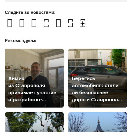
Следите за новостями:
Рекомендуем:
Химик
Берегись
из Ставрополя
автомобиля: стали
принимает участие
ли безопаснее
в разработке
дороги Ставрополя
вещества против
за 2023 год?
рака мозга