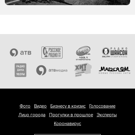
Фото
Видео
Бизнесу в кризис
Голосование
Лицо города
Прогулки в прошлое
Эксперты
Коронавирус