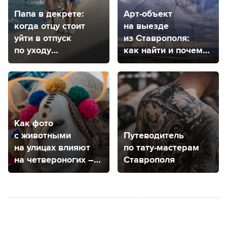
Папа в декрете:
Арт-объект
когда отцу стоит
на выезде
уйти в отпуск
из Ставрополя:
по уходу
как найти и почему
за ребенком
снова слон?
и как это сделать
Как фото
с животными
Путеводитель
на улицах влияют
по тату-мастерам
на четвероногих –
Ставрополя
рассказала
ветеринар
из Ставрополя