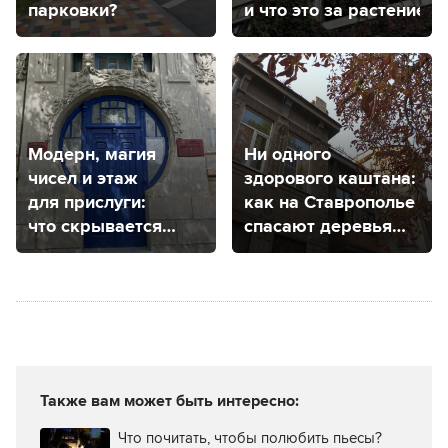
парковки?
и что это за растение?
Модерн, магия
Ни одного
чисел и этаж
здорового каштана:
для прислуги:
как на Ставрополье
что скрывается
спасают деревья
за самой
от минирующей
фотогеничной
моли?
дверью
Ставрополя?
Также вам может быть интересно:
Что почитать, чтобы полюбить пьесы?