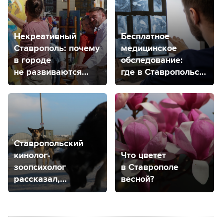
Некреативный
Бесплатное
Ставрополь: почему
медицинское
в городе
обследование:
не развиваются
где в Ставропольском
творческие
крае находятся
кластеры?
центры здоровья
для детей
и взрослых?
Ставропольский
кинолог-
Что цветет
зоопсихолог
в Ставрополе
рассказал,
весной?
как вести себя
при встрече
с бродячими