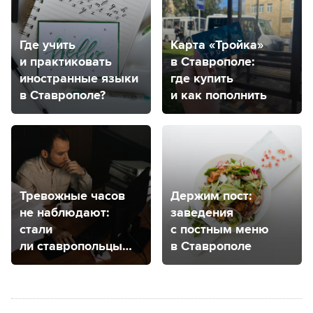
Где учить
Карта «Тройка»
и практиковать
в Ставрополе:
иностранные языки
где купить
в Ставрополе?
и как пополнить
Тревожные часов
Держим пост:
не наблюдают:
заведения
стали
с постным меню
ли ставропольцы
в Ставрополе
чаще чувствовать
тревогу?