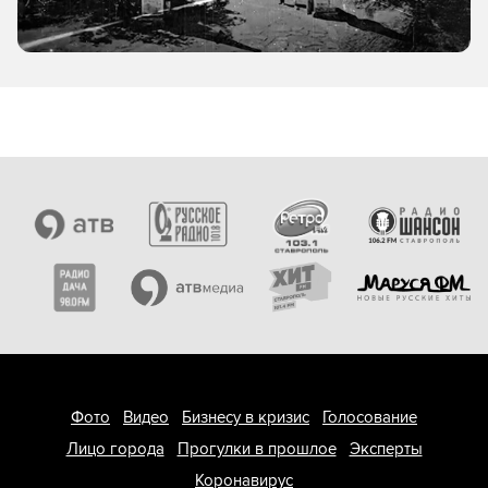
Фото
Видео
Бизнесу в кризис
Голосование
Лицо города
Прогулки в прошлое
Эксперты
Коронавирус