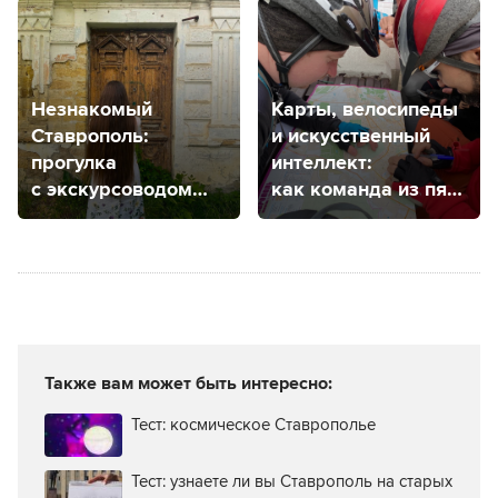
в Ставрополе
Незнакомый
Карты, велосипеды
Ставрополь:
и искусственный
прогулка
интеллект:
с экскурсоводом
как команда из пяти
для тех, кто гулял
ставропольцев
везде
создает большие
городские квесты?
Также вам может быть интересно:
Тест: космическое Ставрополье
Тест: узнаете ли вы Ставрополь на старых