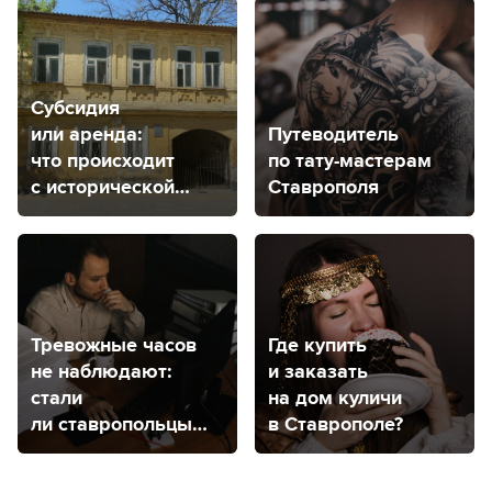
Субсидия
или аренда:
Путеводитель
что происходит
по тату-мастерам
с исторической
Ставрополя
усадьбой
Венециановых
в Ставрополе?
Тревожные часов
Где купить
не наблюдают:
и заказать
стали
на дом куличи
ли ставропольцы
в Ставрополе?
чаще чувствовать
тревогу?