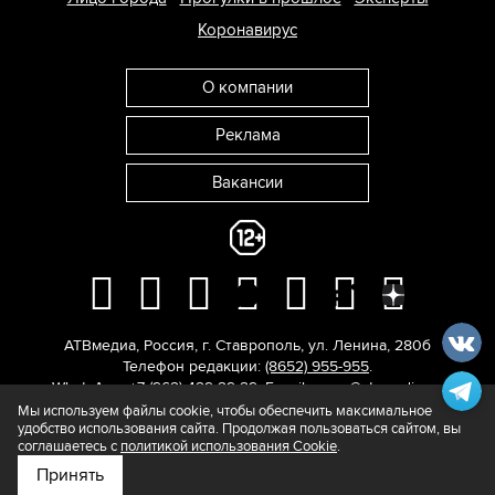
Коронавирус
О компании
Реклама
Вакансии
АТВмедиа
,
Россия
,
г. Ставрополь
,
ул. Ленина, 280б
Телефон редакции:
(8652) 955-955
.
WhatsApp: +7 (962) 429-29-29.
E-mail:
news@atvmedia.ru
.
© 2017-2026. Все права защищены.
Мы используем файлы cookie, чтобы обеспечить максимальное
удобство использования сайта. Продолжая пользоваться сайтом, вы
соглашаетесь с
политикой использования Cookie
.
Принять
Подпишитесь на нас в
Яндекс.Новости