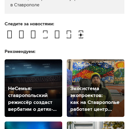
в Ставрополе
Следите за новостями:
Рекомендуем:
НеСемья:
Экосистема
ставропольский
экопроектов:
режиссёр создаст
как на Ставрополье
вербатим о детях-
работает центр
сиротах
распределения
отходов «Три