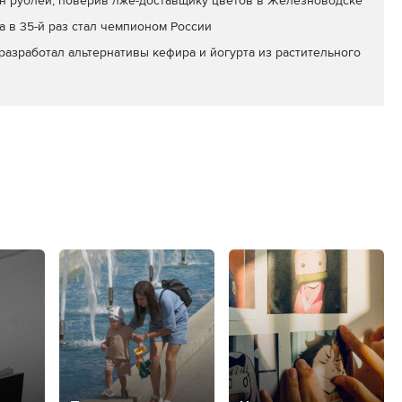
млн рублей, поверив лже-доставщику цветов в Железноводске
а в 35-й раз стал чемпионом России
азработал альтернативы кефира и йогурта из растительного