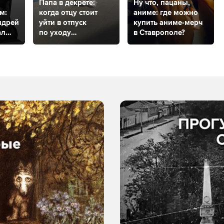
Папа в декрете:
Ну что, пацаны,
м:
когда отцу стоит
аниме: где можно
ндрей
уйти в отпуск
купить аниме-мерч
ал
по уходу
в Ставрополе?
за ребенком
и как это сделать