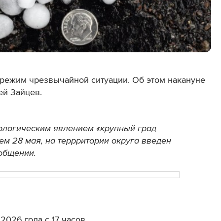
режим чрезвычайной ситуации. Об этом накануне
ей Зайцев.
ологическим явлением «крупный град
м 28 мая, на террритории округа введен
ообщении.
 2026 года с
17
часов.