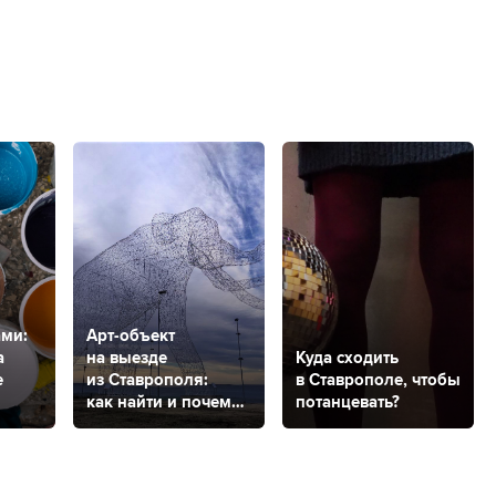
ми:
Арт-объект
а
на выезде
Куда сходить
е
из Ставрополя:
в Ставрополе, чтобы
как найти и почему
потанцевать?
ево
снова слон?