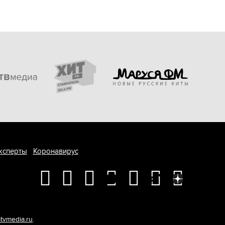
ксперты
Коронавирус
tvmedia.ru
.