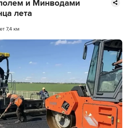
ополем и Минводами
нца лета
т 7,4 км