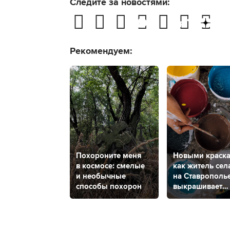
Следите за новостями:
Рекомендуем:
Похороните меня
Новыми краска
в космосе: смелые
как житель сел
и необычные
на Ставрополь
способы похорон
выкрашивает
пластиком дер
и камень