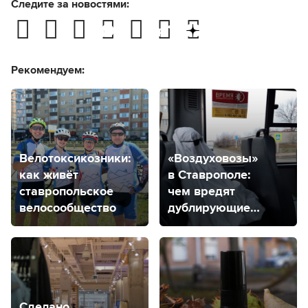
Следите за новостями:
Рекомендуем:
Велотоксикозники:
«Воздуховозы»
как живёт
в Ставрополе:
ставропольское
чем вредят
велосообщество
дублирующие
маршруты?
Сделано