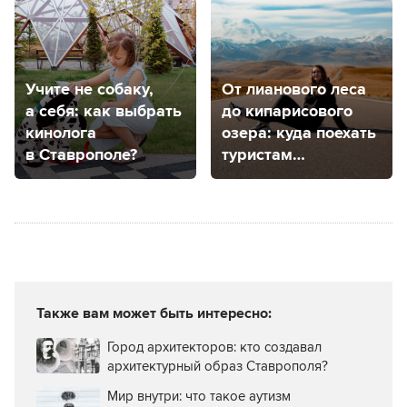
Минеральных Вод
Учите не собаку,
От лианового леса
а себя: как выбрать
до кипарисового
кинолога
озера: куда поехать
в Ставрополе?
туристам
из Ставропольского
края, чтобы
погулять
на природе
Также вам может быть интересно:
Город архитекторов: кто создавал
архитектурный образ Ставрополя?
Мир внутри: что такое аутизм