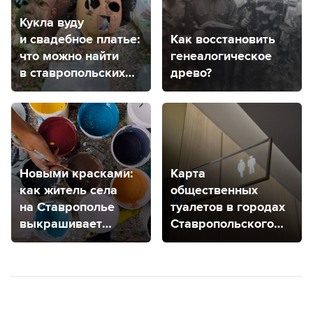
Кукла вуду
и свадебное платье:
Как восстановить
что можно найти
генеалогическое
в ставропольских
древо?
лесах?
Новыми красками:
Карта
как житель села
общественных
на Ставрополье
туалетов в городах
выкрашивает
Ставропольского
пластиком дерево
края
и камень