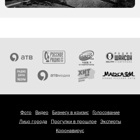
Фото
Видео
Бизнесу в кризис
Голосование
Лицо города
Прогулки в прошлое
Эксперты
Коронавирус