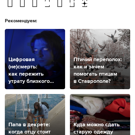
Рекомендуем:
Цифровая
Птичий переполох:
(не)смерть:
как и зачем
как пережить
помогать птицам
утрату близкого
в Ставрополе?
человека
нестандартным
способом
Папа в декрете:
Куда можно сдать
когда отцу стоит
старую одежду