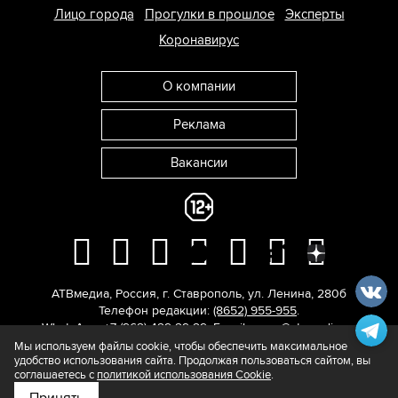
Лицо города
Прогулки в прошлое
Эксперты
Коронавирус
О компании
Реклама
Вакансии
АТВмедиа
,
Россия
,
г. Ставрополь
,
ул. Ленина, 280б
Телефон редакции:
(8652) 955-955
.
WhatsApp: +7 (962) 429-29-29.
E-mail:
news@atvmedia.ru
.
© 2017-2026. Все права защищены.
Мы используем файлы cookie, чтобы обеспечить максимальное
удобство использования сайта. Продолжая пользоваться сайтом, вы
соглашаетесь с
политикой использования Cookie
.