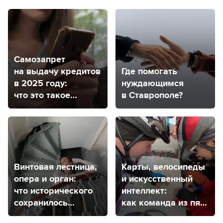
Самозапрет
на выдачу кредитов
Где помогать
в 2025 году:
нуждающимся
что это такое
в Ставрополе?
и как будет
работать
Винтовая лестница,
Карты, велосипеды
опера и орган:
и искусственный
что исторического
интеллект:
сохранилось
как команда из пяти
в музыкальном
ставропольцев