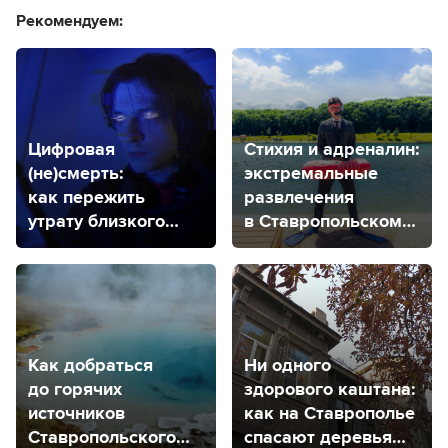
Рекомендуем:
Цифровая
Стихия и адреналин:
(не)смерть:
экстремальные
как пережить
развлечения
утрату близкого
в Ставропольском
человека
крае
нестандартным
способом
Как добраться
Ни одного
до горячих
здорового каштана:
источников
как на Ставрополье
Ставропольского
спасают деревья