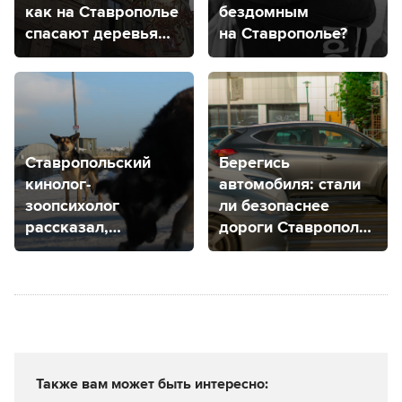
как на Ставрополье
бездомным
спасают деревья
на Ставрополье?
от минирующей
моли?
Ставропольский
Берегись
кинолог-
автомобиля: стали
зоопсихолог
ли безопаснее
рассказал,
дороги Ставрополя
как вести себя
за 2023 год?
при встрече
с бродячими
собаками
Также вам может быть интересно: