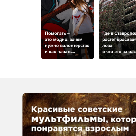
Помогать –
Где в Ставропо
это модно: зачем
растет красива
нужно волонтерство
лоза
и как начать
и что это за ра
им заниматься