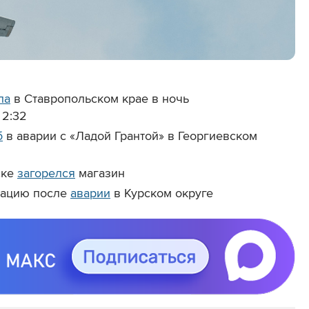
ла
в Ставропольском крае в ночь
 2:32
б
в аварии с «Ладой Грантой» в Георгиевском
ске
загорелся
магазин
мацию после
аварии
в Курском округе