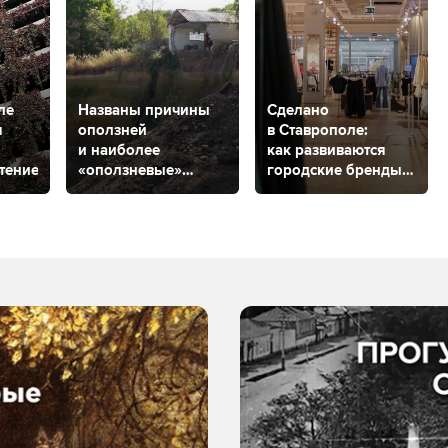
ле
Названы причины
Сделано
я
оползней
в Ставрополе:
и наиболее
как развиваются
стение?
«оползневые»
городские бренды
районы
одежды?
в Ставрополе