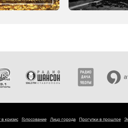
 в кризис
Голосование
Лицо города
Прогулки в прошлое
Э