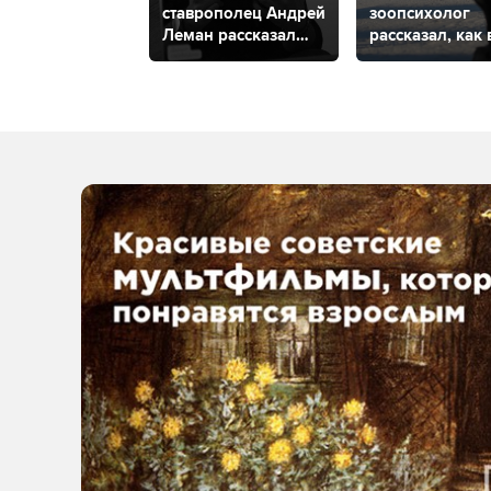
ставрополец Андрей
зоопсихолог
Леман рассказал
рассказал, как 
о своем
себя при встре
философском
с бродячими
проекте
собаками