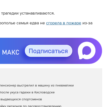
 трагедии устанавливаются.
врополье семья едва не
сгорела в пожаре
из-за
пенсионер выстрелил в машину из пневматики
после укуса гадюки в Кисловодске
и выдающихся спортсменов
ойку регионов по лесовосстановлению