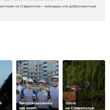
вотными на Ставрополье – живодеры или добросовестные
й
Велотоксикозники:
Охота
как живёт
на Ставрополье: