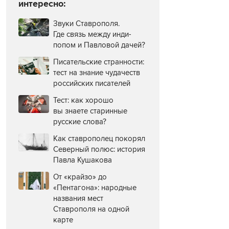
интересно:
Звуки Ставрополя.
Где связь между инди-
попом и Павловой дачей?
Писательские странности:
тест на знание чудачеств
российских писателей
Тест: как хорошо
вы знаете старинные
русские слова?
Как ставрополец покорял
Северный полюс: история
Павла Кушакова
От «крайзо» до
«Пентагона»: народные
названия мест
Ставрополя на одной
карте