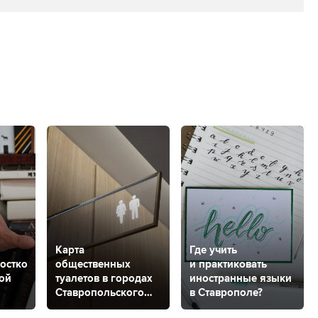
Карта
Где учить
остков:
общественных
и практиковать
кой
туалетов в городах
иностранные языки
Ставропольского
в Ставрополе?
края