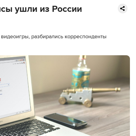
исы ушли из России
ть видеоигры, разбирались корреспонденты