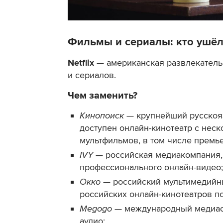
Фильмы и сериалы: кто ушёл
Netflix
— американская развлекатель
и сериалов.
Чем заменить?
Кинопоиск
— крупнейший русскояз
доступен онлайн-кинотеатр с нес
мультфильмов, в том числе премь
IVY
— российская медиакомпания,
профессионального онлайн-видео;
Окко
— российский мультимедийны
российских онлайн-кинотеатров п
Megogo
— международный медиасе
аудио;