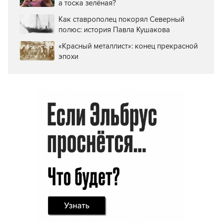
Также вам может быть интересно:
Гороскоп на 2026 год для Девы
Гороскоп на 2026 год для Весов
Почему мечта голубая, очки розовые,
а тоска зелёная?
Как ставрополец покорял Северный
полюс: история Павла Кушакова
«Красный металлист»: конец прекрасной
эпохи