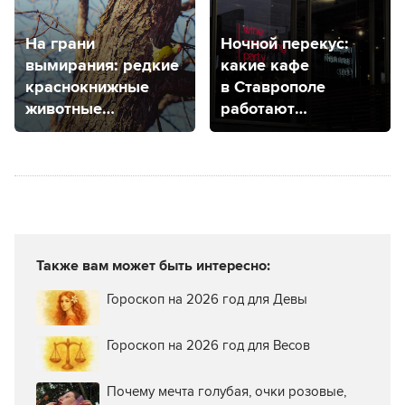
Справочник
«Воздуховозы»
для ставропольцев:
в Ставрополе:
куда звонить, если
чем вредят
дома ЧП
дублирующие
маршруты?
На грани
Ночной перекус:
вымирания: редкие
какие кафе
краснокнижные
в Ставрополе
животные
работают
Ставропольского
круглосуточно?
края