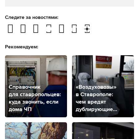
в городах Ставропольского края
Строителей Ставрополя
09.08.2026, 18:09
наградили в честь профессионального праздника
У 58-летнего жителя
09.08.2026, 17:16
Изобильненского округа нашли 50 кустов
конопли
Штормовое предупреждение
09.08.2026, 16:33
и жара до +35 градусов: какая погода будет
на Ставрополье в начале недели
Следите за новостями:
Рекомендуем: