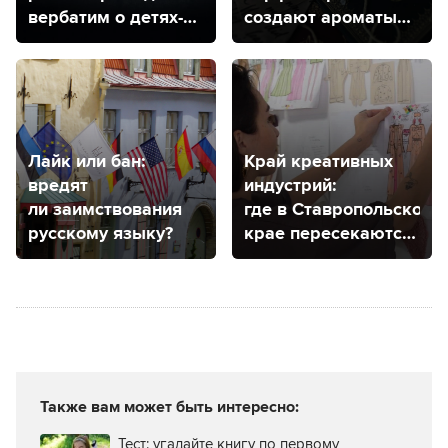
вербатим о детях-
создают ароматы
сиротах
КМВ
Лайк или бан:
Край креативных
вредят
индустрий:
ли заимствования
где в Ставропольском
русскому языку?
крае пересекаются
творчество
и экономика?
Также вам может быть интересно:
Тест: угадайте книгу по первому