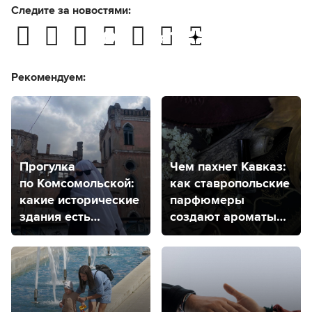
Следите за новостями:
Рекомендуем:
Прогулка
Чем пахнет Кавказ:
по Комсомольской:
как ставропольские
какие исторические
парфюмеры
здания есть
создают ароматы
на одной из самых
КМВ
старых улиц
в Ставрополе?