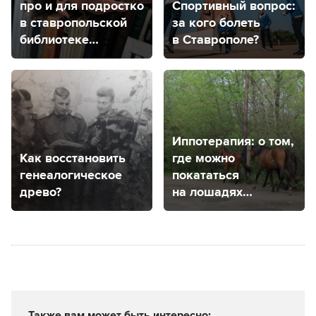
про и для подростков:
Спортивный вопрос:
в ставропольской
за кого болеть
библиотеке
в Ставрополе?
проходит
психологическая
выставка
Иппотерапия: о том,
Как восстановить
где можно
генеалогическое
покататься
древо?
на лошадях
в Ставрополе
и получить от этого
удовольствие
Также вам может быть интересно: