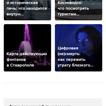
и историческая
Кисловодск:
печь: что находится
что посмотреть
внутри
туристам
театрального
и где остановиться
салона Ивановых
в Ставрополе
Цифровая
Карта действующих
(не)смерть:
фонтанов
как пережить
в Ставрополе
утрату близкого
человека
нестандартным
способом