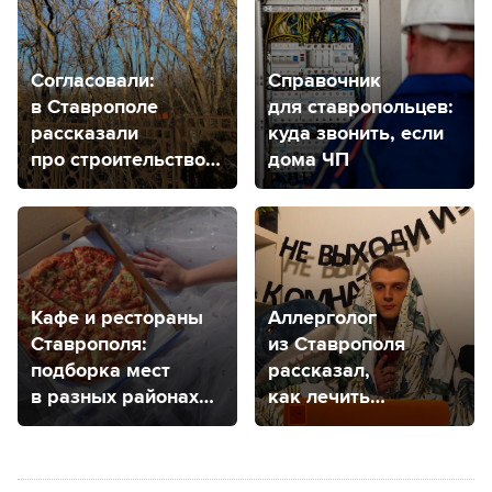
Согласовали:
Справочник
в Ставрополе
для ставропольцев:
рассказали
куда звонить, если
про строительство
дома ЧП
гимназии
на Успенском
кладбище
Кафе и рестораны
Аллерголог
Ставрополя:
из Ставрополя
подборка мест
рассказал,
в разных районах
как лечить
города
аллергию